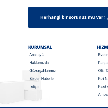
Herhangi bir sorunuz mu var?
Ş
KURUMSAL
HIZM
Anasayfa
Evden
Hakkımızda
Parça
Güzergahlarımız
Ofis T
Bizden Haberler
Koli N
İletişim
Palet 
Ambar