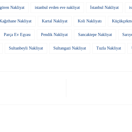
gören Nakliyat
istanbul evden eve nakliyat
İstanbul Nakliyat
i
Kağıthane Nakliyat
Kartal Nakliyat
Koli Nakliyatı
Küçükçekme
Parça Ev Eşyası
Pendik Nakliyat
Sancaktepe Nakliyat
Sarıy
Sultanbeyli Nakliyat
Sultangazi Nakliyat
Tuzla Nakliyat