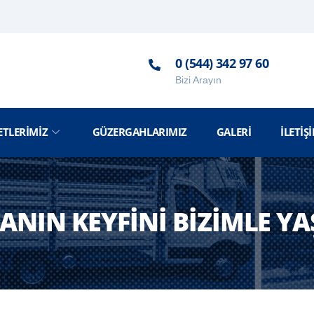
0 (544) 342 97 60
Bizi Arayın
ETLERIMIZ
GÜZERGAHLARIMIZ
GALERI
İLETIŞ
ANIN KEYFINI BIZIMLE YA