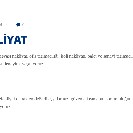
iler
0
LIYAT
yası nakliyat, ofis taşımacılığı, koli nakliyatı, palet ve sanayi taşımacıl
ıma deneyimi yaşatıyoruz.
Nakliyat olarak en değerli eşyalarınızı güvenle taşımanın sorumluluğun
uyoruz.