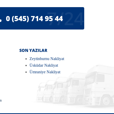
7/24
0 (545) 714 95 44
SON YAZILAR
Zeytinburnu Nakliyat
Üsküdar Nakliyat
Ümraniye Nakliyat
m