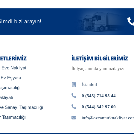
imdi bizi arayın!
ETLERIMIZ
İLETIŞIM BILGILERIMIZ
 Eve Nakliyat
İhtiyaç anında yanınızdayız:
 Ev Eşyası
İstanbul
aşımacılığı
0 (545) 714 95 44
akliyatı
0 (544) 342 97 60
ve Sanayi Taşımacılığı
 Taşımacılığı
info@ozcanturknakliyat.co