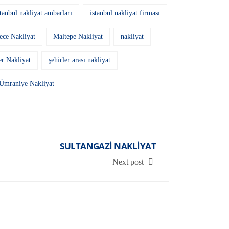
stanbul nakliyat ambarları
istanbul nakliyat firması
ce Nakliyat
Maltepe Nakliyat
nakliyat
er Nakliyat
şehirler arası nakliyat
Ümraniye Nakliyat
SULTANGAZI NAKLIYAT
Next post