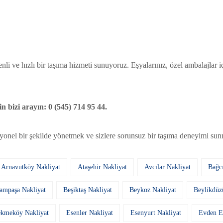
ve hızlı bir taşıma hizmeti sunuyoruz. Eşyalarınız, özel ambalajlar içi
 bizi arayın: 0 (545) 714 95 44.
syonel bir şekilde yönetmek ve sizlere sorunsuz bir taşıma deneyimi sun
Arnavutköy Nakliyat
Ataşehir Nakliyat
Avcılar Nakliyat
Bağcı
ampaşa Nakliyat
Beşiktaş Nakliyat
Beykoz Nakliyat
Beylikdüz
kmeköy Nakliyat
Esenler Nakliyat
Esenyurt Nakliyat
Evden E