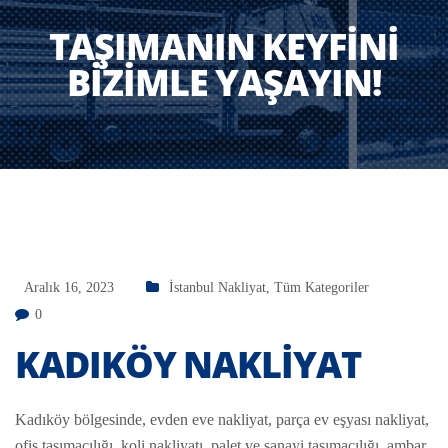
TAŞIMANIN KEYFINI
BIZIMLE YAŞAYIN!
Aralık 16, 2023
İstanbul Nakliyat
,
Tüm Kategoriler
0
KADIKÖY NAKLIYAT
Kadıköy bölgesinde, evden eve nakliyat, parça ev eşyası nakliyat,
ofis taşımacılığı, koli nakliyatı, palet ve sanayi taşımacılığı, ambar